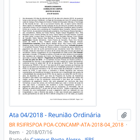
Ata 04/2018 - Reunião Ordinária
Adici
BR RSIFRSPOA POA-CONCAMP-ATA-2018-04_2018
·
Item
·
2018/07/16
Parte de
Campus Porto Alegre - IFRS