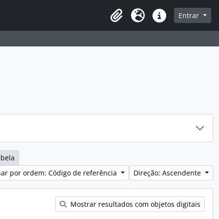
sque na página de navegação
Entrar
Idioma
Ligações rápidas
abela
ar por ordem: Código de referência
Direção: Ascendente
Mostrar resultados com objetos digitais