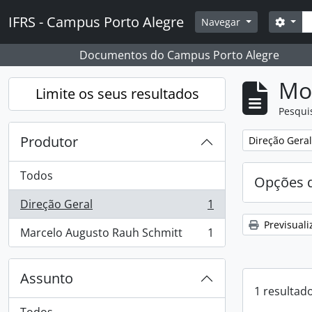
Skip to main content
Pesq
IFRS - Campus Porto Alegre
Opçõ
Navegar
Documentos do Campus Porto Alegre
Mos
Limite os seus resultados
Pesqui
Produtor
Remover filtro
Direção Geral
Todos
Opções d
Direção Geral
1
, 1 resultados
Previsuali
Marcelo Augusto Rauh Schmitt
1
, 1 resultados
Assunto
1 resultad