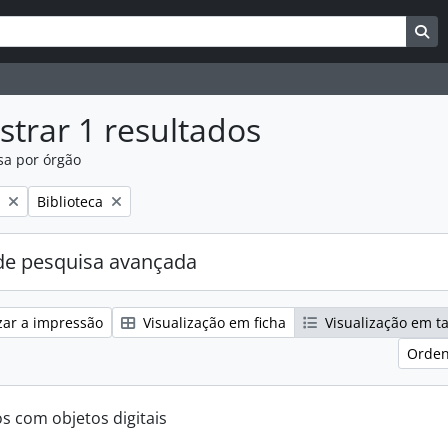
uisar
es de busca
Bu
trar 1 resultados
sa por órgão
:
Remover filtro:
Biblioteca
e pesquisa avançada
zar a impressão
Visualização em ficha
Visualização em t
Orden
os com objetos digitais