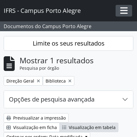
Skip to main content
IFRS - Campus Porto Alegre
Togg
Documentos do Campus Porto Alegre
Limite os seus resultados
Mostrar 1 resultados
Pesquisa por órgão
Remover filtro:
Remover filtro:
Direção Geral
Biblioteca
Opções de pesquisa avançada
Previsualizar a impressão
Visualização em ficha
Visualização em tabela
Ordenar por ordem: Data modificada