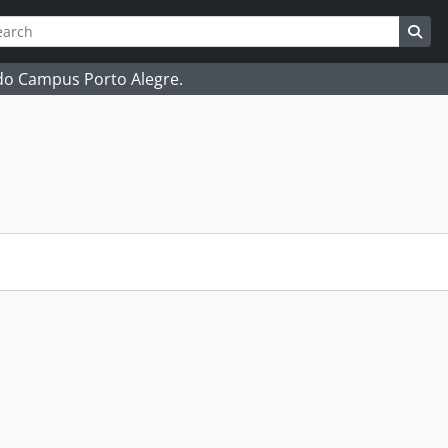
ch
 options
Sea
 do Campus Porto Alegre.