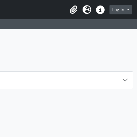
rch in browse page
Log in
Clipboard
Language
Quick links