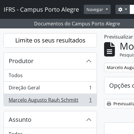
Skip to main content
Pesq
IFRS - Campus Porto Alegre
Opçõ
Navegar
Documentos do Campus Porto Alegre
Previsualiza
Limite os seus resultados
Mos
Pesqui
Produtor
Remover filtro
Marcelo Augu
Todos
Opções d
Direção Geral
1
, 1 resultados
Marcelo Augusto Rauh Schmitt
1
, 1 resultados
Previsuali
Assunto