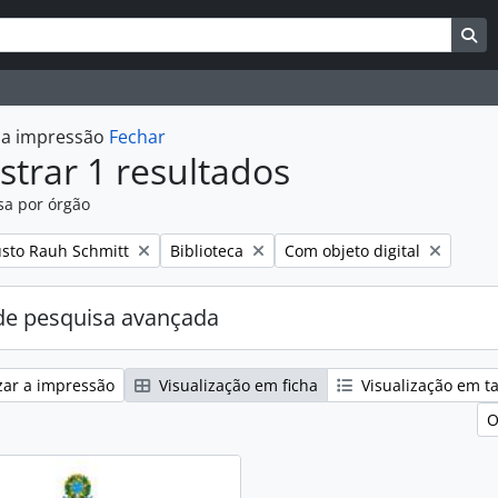
uisar
es de busca
Bu
r a impressão
Fechar
trar 1 resultados
sa por órgão
:
Remover filtro:
Remover filtro:
sto Rauh Schmitt
Biblioteca
Com objeto digital
e pesquisa avançada
zar a impressão
Visualização em ficha
Visualização em t
O