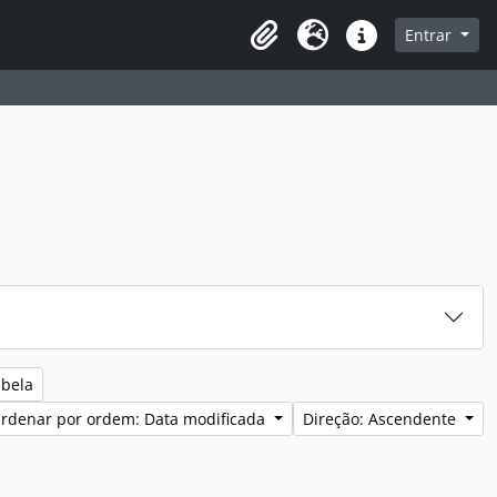
sque na página de navegação
Entrar
Idioma
Ligações rápidas
abela
rdenar por ordem: Data modificada
Direção: Ascendente