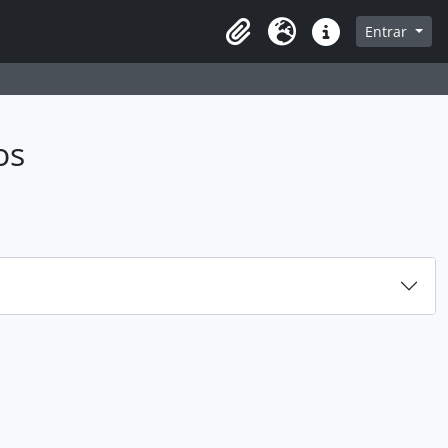
sque na página de navegação
Entrar
Idioma
Ligações rápidas
os