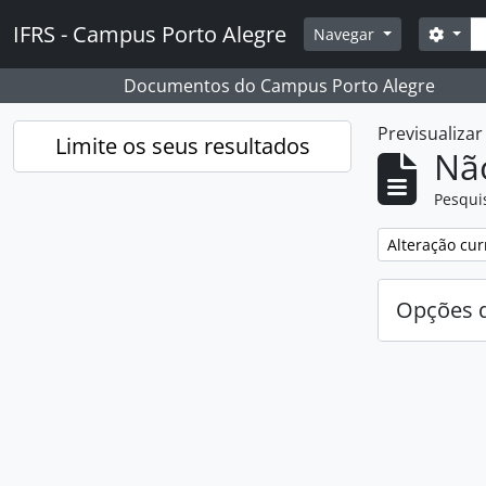
Skip to main content
Pesq
IFRS - Campus Porto Alegre
Opçõ
Navegar
Documentos do Campus Porto Alegre
Previsualiza
Limite os seus resultados
Nã
Pesqui
Remover filtro
Alteração cur
Opções d