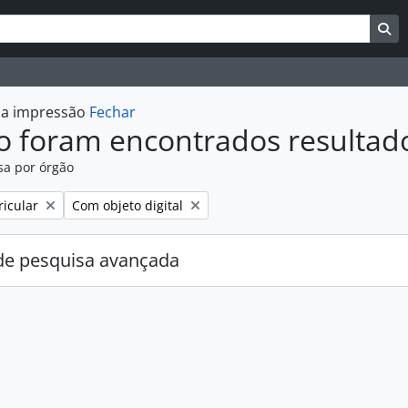
uisar
es de busca
Bu
r a impressão
Fechar
o foram encontrados resultad
sa por órgão
:
Remover filtro:
ricular
Com objeto digital
e pesquisa avançada