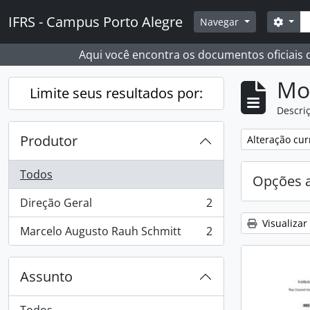
Skip to main content
Busc
IFRS - Campus Porto Alegre
Opçõ
Navegar
Aqui você encontra os documentos oficiais
Mo
Limite seus resultados por:
Descriç
Produtor
Remover filtro
Alteração cur
Todos
Opções 
Direção Geral
2
, 2 resultados
Visualizar
Marcelo Augusto Rauh Schmitt
2
, 2 resultados
Assunto