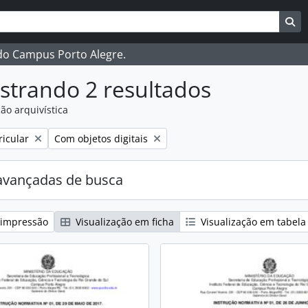
ar
es de busca
Bu
 do Campus Porto Alegre.
strando 2 resultados
ão arquivística
:
Remover filtro:
ricular
Com objetos digitais
avançadas de busca
 impressão
Visualização em ficha
Visualização em tabela