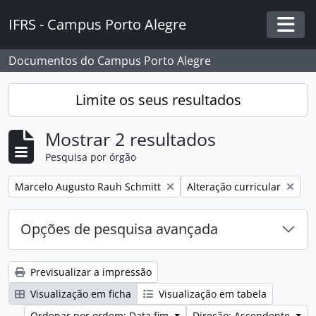
Skip to main content
IFRS - Campus Porto Alegre
Togg
Documentos do Campus Porto Alegre
Limite os seus resultados
Mostrar 2 resultados
Pesquisa por órgão
Remover filtro:
Remover filtro:
Marcelo Augusto Rauh Schmitt
Alteração curricular
Opções de pesquisa avançada
Previsualizar a impressão
Visualização em ficha
Visualização em tabela
Ordenar por ordem: Data fim
Direção: Ascendente