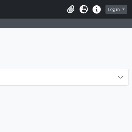
rch in browse page
Log in
Clipboard
Language
Quick links