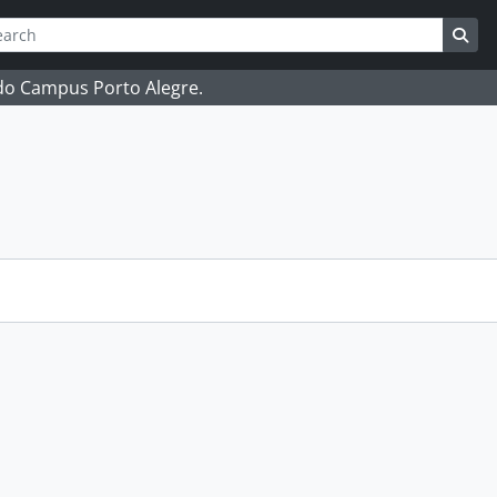
ch
 options
Sea
 do Campus Porto Alegre.