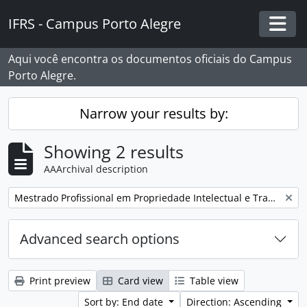
Skip to main content
IFRS - Campus Porto Alegre
Togg
Aqui você encontra os documentos oficiais do Campus
Porto Alegre.
Narrow your results by:
Showing 2 results
AAArchival description
Remove filter:
Mestrado Profissional em Propriedade Intelectual e Transferência de Tecnologia para Inovação (PROFNIT).
Advanced search options
Print preview
Card view
Table view
Sort by: End date
Direction: Ascending