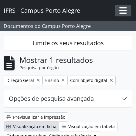
Skip to main content
IFRS - Campus Porto Alegre
Togg
Documentos do Campus Porto Alegre
Limite os seus resultados
Mostrar 1 resultados
Pesquisa por órgão
Remover filtro:
Remover filtro:
Remover filtro:
Direção Geral
Ensino
Com objeto digital
Opções de pesquisa avançada
Previsualizar a impressão
Visualização em ficha
Visualização em tabela
Ordenar por ordem: Código de referência