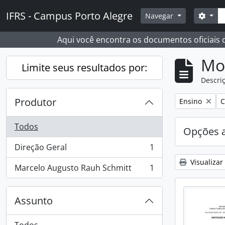
Skip to main content
Busc
IFRS - Campus Porto Alegre
Opçõ
Navegar
Aqui você encontra os documentos oficiais
Mo
Limite seus resultados por:
Descriç
Produtor
Remover filtro
R
Ensino
C
Todos
Opções 
Direção Geral
1
, 1 resultados
Visualizar
Marcelo Augusto Rauh Schmitt
1
, 1 resultados
Assunto