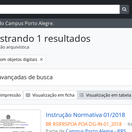
ar
es de busca
Bu
 do Campus Porto Alegre.
strando 1 resultados
ão arquivística
:
emover filtro:
om objetos digitais
avançadas de busca
 impressão
Visualização em ficha
Visualização em tabela
Instrução Normativa 01/2018
BR RSIFRSPOA POA-DG-IN-01_2018
·
I
Parte de
Campus Porto Alegre - IFRS