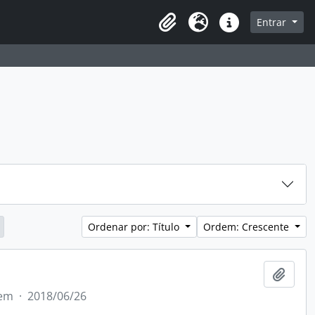
sque na página de navegação
Entrar
Idioma
Atalhos
Ordenar por: Título
Ordem: Crescente
Adici
tem
·
2018/06/26