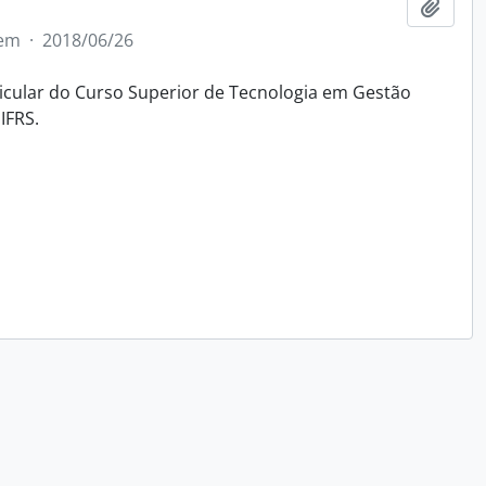
Adici
tem
·
2018/06/26
icular do Curso Superior de Tecnologia em Gestão
IFRS.