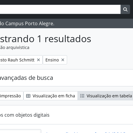
ar
es de busca
Bu
 do Campus Porto Alegre.
strando 1 resultados
ão arquivística
:
Remover filtro:
sto Rauh Schmitt
Ensino
avançadas de busca
 impressão
Visualização em ficha
Visualização em tabela
os com objetos digitais