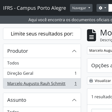
Skip to main content
Busc
IFRS - Campus Porto Alegre
Opçõ
Navegar
Aqui você encontra os documentos oficiais
Mo
Limite seus resultados por:
Descriç
Produtor
Remover filtro
Marcelo Augu
Todos
Opções 
Direção Geral
1
, 1 resultados
Visualizar
Marcelo Augusto Rauh Schmitt
1
, 1 resultados
1 resultad
Assunto