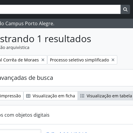
ar
es de busca
Bu
 do Campus Porto Alegre.
strando 1 resultados
ão arquivística
:
Remover filtro:
l Corrêa de Moraes
Processo seletivo simplificado
avançadas de busca
 impressão
Visualização em ficha
Visualização em tabela
os com objetos digitais