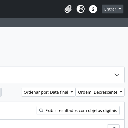
sque na página de navegação
Entrar
Idioma
Atalhos
Ordenar por: Data final
Ordem: Decrescente
Exibir resultados com objetos digitais