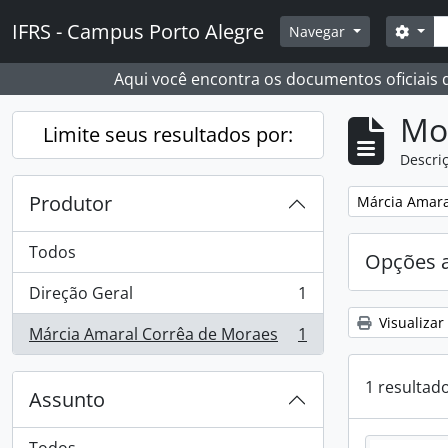
Skip to main content
Busc
IFRS - Campus Porto Alegre
Opçõ
Navegar
Aqui você encontra os documentos oficiais
Mo
Limite seus resultados por:
Descriç
Produtor
Remover filtro
Márcia Amara
Todos
Opções 
Direção Geral
1
, 1 resultados
Visualizar
Márcia Amaral Corrêa de Moraes
1
, 1 resultados
1 resultad
Assunto