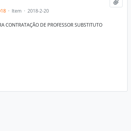
Adici
018
·
Item
·
2018-2-20
ARA CONTRATAÇÃO DE PROFESSOR SUBSTITUTO