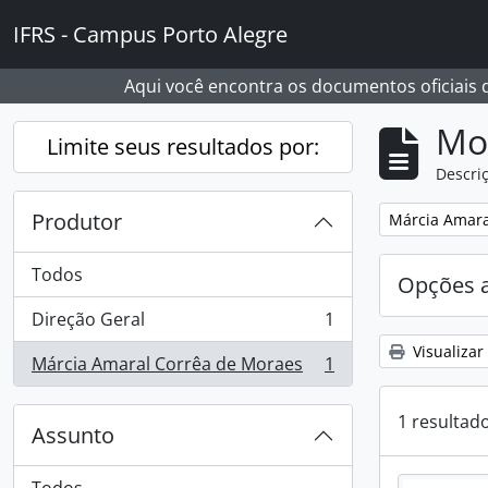
Skip to main content
IFRS - Campus Porto Alegre
Aqui você encontra os documentos oficiais
Mo
Limite seus resultados por:
Descriç
Produtor
Remover filtro
Márcia Amara
Todos
Opções 
Direção Geral
1
, 1 resultados
Visualizar
Márcia Amaral Corrêa de Moraes
1
, 1 resultados
1 resultad
Assunto