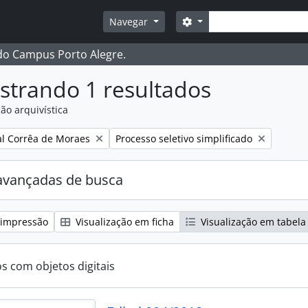
Buscar
Opções de busca
Navegar
 do Campus Porto Alegre.
strando 1 resultados
ão arquivística
:
Remover filtro:
l Corrêa de Moraes
Processo seletivo simplificado
avançadas de busca
 impressão
Visualização em ficha
Visualização em tabela
os com objetos digitais