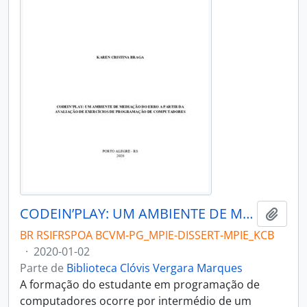
CODEIN’PLAY: UM AMBIENTE DE MEDIAÇÃO DO ERRO A PARTIR DA AVALIAÇÃO DE EXERCÍCIOS DE PROGRAMAÇÃO DE COMPUTADORES
Adici
BR RSIFRSPOA BCVM-PG_MPIE-DISSERT-MPIE_KCB
·
2020-01-02
Parte de
Biblioteca Clóvis Vergara Marques
A formação do estudante em programação de
computadores ocorre por intermédio de um