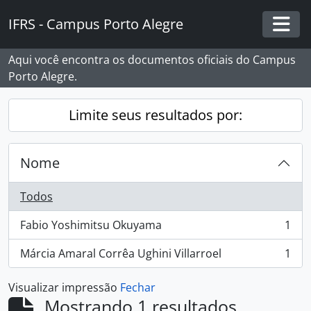
Skip to main content
IFRS - Campus Porto Alegre
Togg
Aqui você encontra os documentos oficiais do Campus
Porto Alegre.
Limite seus resultados por:
Nome
Todos
Fabio Yoshimitsu Okuyama
1
, 1 resultados
Márcia Amaral Corrêa Ughini Villarroel
1
, 1 resultados
Visualizar impressão
Fechar
Mostrando 1 resultados