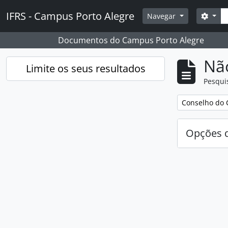
Skip to main content
Pesq
IFRS - Campus Porto Alegre
Opçõ
Navegar
Documentos do Campus Porto Alegre
Nã
Limite os seus resultados
Pesqui
Remover filtro
Conselho do 
Opções d