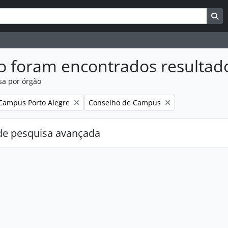
uisar
es de busca
Bu
o foram encontrados resultad
sa por órgão
:
Remover filtro:
Campus Porto Alegre
Conselho de Campus
e pesquisa avançada