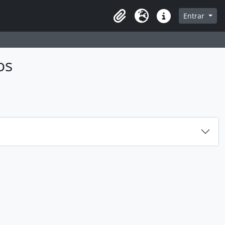
sque na página de navegação
Entrar
Idioma
Ligações rápidas
os