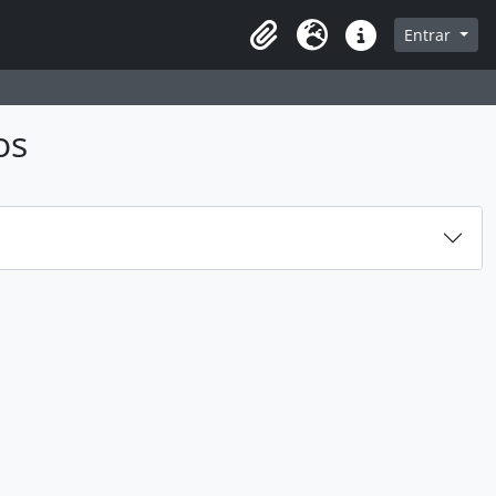
sque na página de navegação
Entrar
Idioma
Atalhos
os