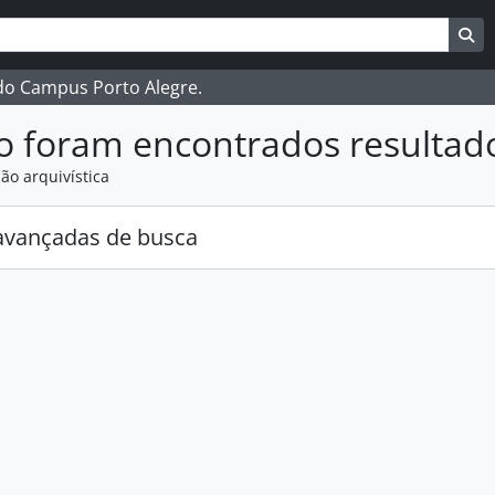
ar
es de busca
Bu
 do Campus Porto Alegre.
o foram encontrados resultad
ão arquivística
avançadas de busca