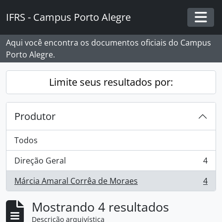
Skip to main content
IFRS - Campus Porto Alegre
Togg
Aqui você encontra os documentos oficiais do Campus
Porto Alegre.
Limite seus resultados por:
Produtor
Todos
Direção Geral
4
, 4 resultados
Márcia Amaral Corrêa de Moraes
4
, 4 resultados
Mostrando 4 resultados
Descrição arquivística