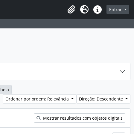
sque na página de navegação
Entrar
Idioma
Ligações rápidas
abela
Ordenar por ordem: Relevância
Direção: Descendente
Mostrar resultados com objetos digitais