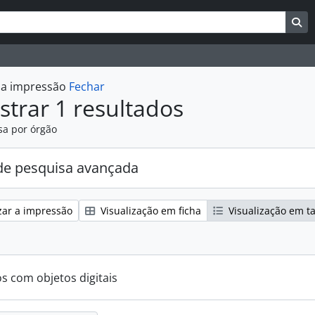
uisar
es de busca
Bu
r a impressão
Fechar
trar 1 resultados
sa por órgão
e pesquisa avançada
zar a impressão
Visualização em ficha
Visualização em t
os com objetos digitais