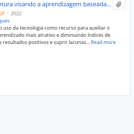
TryCatch: um modelo de arquitetura visando a aprendizagem baseada em problemas
Adici
GP
·
2022
rques
 uso da tecnologia como recurso para auxiliar o
rendizado mais atrativo e diminuindo índices de
 resultados positivos e suprir lacunas
…
Read more