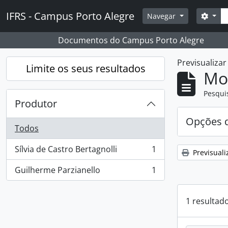
Skip to main content
Pesq
IFRS - Campus Porto Alegre
Opçõ
Navegar
Documentos do Campus Porto Alegre
Previsualiza
Limite os seus resultados
Mos
Pesqui
Produtor
Opções d
Todos
Sílvia de Castro Bertagnolli
1
Previsuali
, 1 resultados
Guilherme Parzianello
1
, 1 resultados
1 resultad