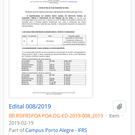
Edital 008/2019
Add t
BR RSIFRSPOA POA-DG-ED-2019-008_2019
·
Item
·
2019-02-19
Part of
Campus Porto Alegre - IFRS