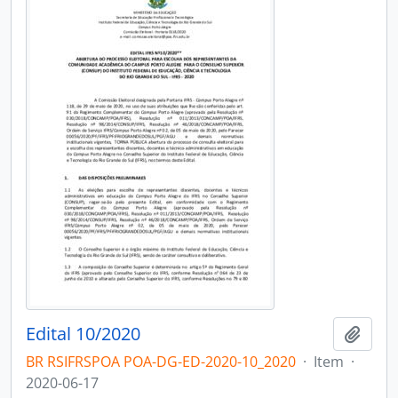
Edital 10/2020
Add t
BR RSIFRSPOA POA-DG-ED-2020-10_2020
·
Item
·
2020-06-17