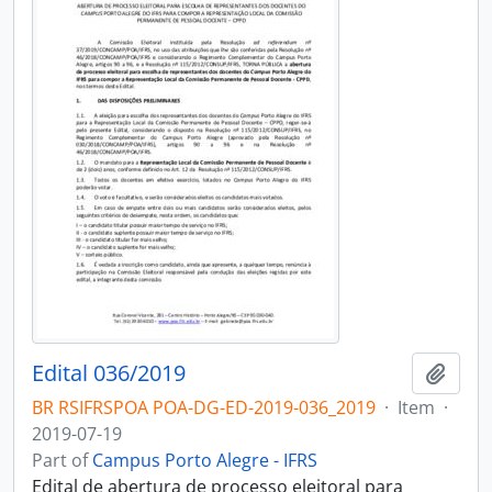
Edital 036/2019
Add t
BR RSIFRSPOA POA-DG-ED-2019-036_2019
·
Item
·
2019-07-19
Part of
Campus Porto Alegre - IFRS
Edital de abertura de processo eleitoral para