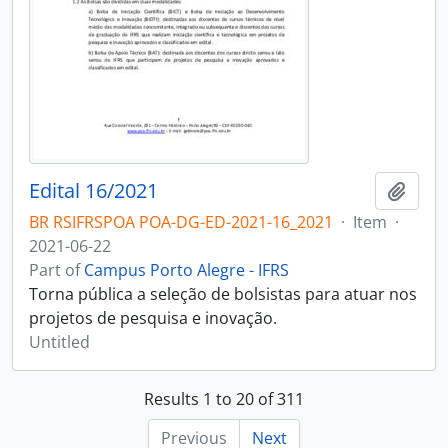
Edital 16/2021
Add t
BR RSIFRSPOA POA-DG-ED-2021-16_2021
·
Item
·
2021-06-22
Part of
Campus Porto Alegre - IFRS
Torna pública a seleção de bolsistas para atuar nos
projetos de pesquisa e inovação.
Untitled
Results 1 to 20 of 311
Previous
Next