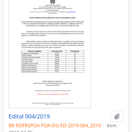
Edital 004/2019
Add t
BR RSIFRSPOA POA-DG-ED-2019-004_2019
·
Item
·