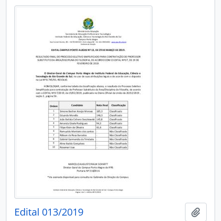
Edital 013/2019
Add t