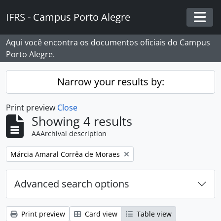
Skip to main content
IFRS - Campus Porto Alegre
Togg
Aqui você encontra os documentos oficiais do Campus
Porto Alegre.
Narrow your results by:
Print preview
Close
Showing 4 results
AAArchival description
Remove filter:
Márcia Amaral Corrêa de Moraes
Advanced search options
Print preview
Card view
Table view