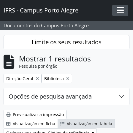
Skip to main content
IFRS - Campus Porto Alegre
Togg
Documentos do Campus Porto Alegre
Limite os seus resultados
Mostrar 1 resultados
Pesquisa por órgão
Remover filtro:
Remover filtro:
Direção Geral
Biblioteca
Opções de pesquisa avançada
Previsualizar a impressão
Visualização em ficha
Visualização em tabela
Ordenar por ordem: Código de referência