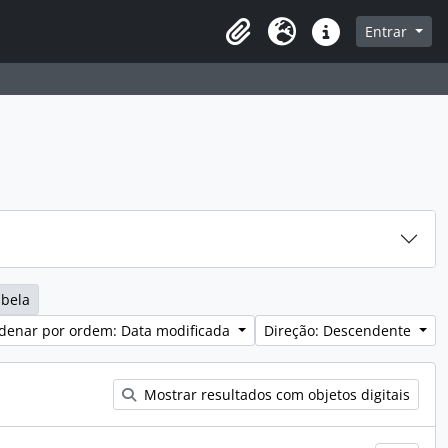
sque na página de navegação
Entrar
Idioma
Ligações rápidas
abela
denar por ordem: Data modificada
Direção: Descendente
Mostrar resultados com objetos digitais