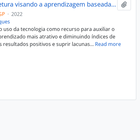
TryCatch: um modelo de arquitetura visando a aprendizagem baseada em problemas
Adici
GP
·
2022
rques
 uso da tecnologia como recurso para auxiliar o
rendizado mais atrativo e diminuindo índices de
 resultados positivos e suprir lacunas
…
Read more