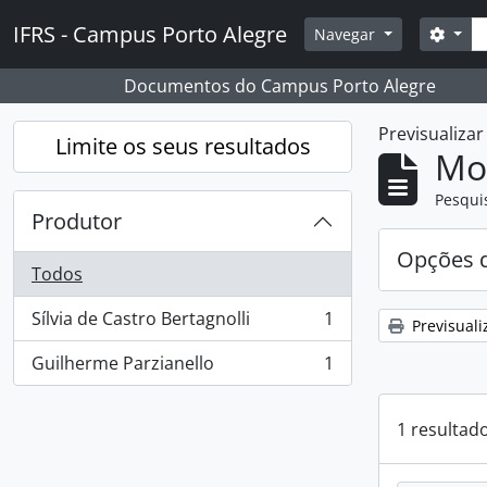
Skip to main content
Pesq
IFRS - Campus Porto Alegre
Opçõ
Navegar
Documentos do Campus Porto Alegre
Previsualiza
Limite os seus resultados
Mos
Pesqui
Produtor
Opções d
Todos
Sílvia de Castro Bertagnolli
1
Previsuali
, 1 resultados
Guilherme Parzianello
1
, 1 resultados
1 resultad