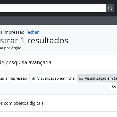
uisar
es de busca
Bu
r a impressão
Fechar
trar 1 resultados
sa por órgão
e pesquisa avançada
zar a impressão
Visualização em ficha
Visualização em t
Or
os com objetos digitais