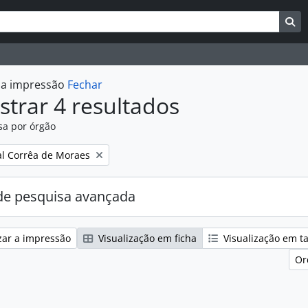
uisar
es de busca
Bu
r a impressão
Fechar
trar 4 resultados
sa por órgão
:
l Corrêa de Moraes
e pesquisa avançada
zar a impressão
Visualização em ficha
Visualização em t
Or