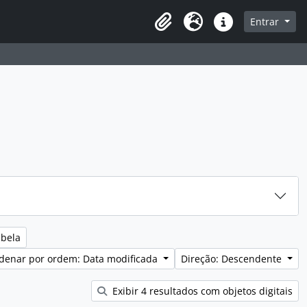
sque na página de navegação
Entrar
Idioma
Ligações rápidas
abela
denar por ordem: Data modificada
Direção: Descendente
Exibir 4 resultados com objetos digitais