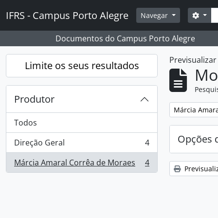
Skip to main content
Pesq
IFRS - Campus Porto Alegre
Opçõ
Navegar
Documentos do Campus Porto Alegre
Previsualiza
Limite os seus resultados
Mos
Pesqui
Produtor
Remover filtro
Márcia Amara
Todos
Opções d
Direção Geral
4
, 4 resultados
Márcia Amaral Corrêa de Moraes
4
, 4 resultados
Previsuali