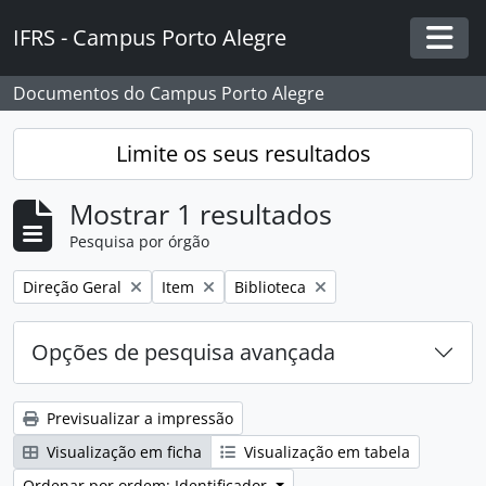
Skip to main content
IFRS - Campus Porto Alegre
Togg
Documentos do Campus Porto Alegre
Limite os seus resultados
Mostrar 1 resultados
Pesquisa por órgão
Remover filtro:
Remover filtro:
Remover filtro:
Direção Geral
Item
Biblioteca
Opções de pesquisa avançada
Previsualizar a impressão
Visualização em ficha
Visualização em tabela
Ordenar por ordem: Identificador