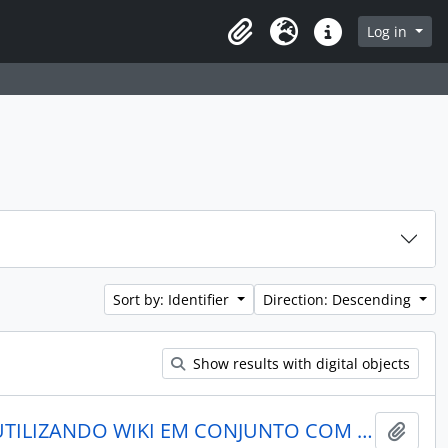
rch in browse page
Log in
Clipboard
Language
Quick links
Sort by: Identifier
Direction: Descending
Show results with digital objects
GESTÃO DO CONHECIMENTO UTILIZANDO WIKI EM CONJUNTO COM SISTEMA LEGADO
Add t