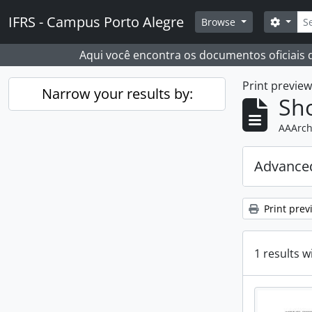
Skip to main content
Sear
IFRS - Campus Porto Alegre
Search
Browse
Aqui você encontra os documentos oficiais
Print previe
Narrow your results by:
Sho
AAArch
Advanced
Print prev
1 results w