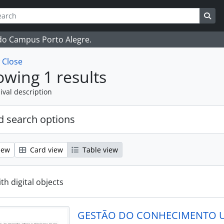
ch
 options
Sea
 do Campus Porto Alegre.
w
Close
wing 1 results
ival description
 search options
iew
Card view
Table view
ith digital objects