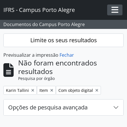
Skip to main content
IFRS - Campus Porto Alegre
Togg
Documentos do Campus Porto Alegre
Limite os seus resultados
Previsualizar a impressão
Fechar
Não foram encontrados
resultados
Pesquisa por órgão
Remover filtro:
Remover filtro:
Remover filtro:
Karin Tallini
Item
Com objeto digital
Opções de pesquisa avançada