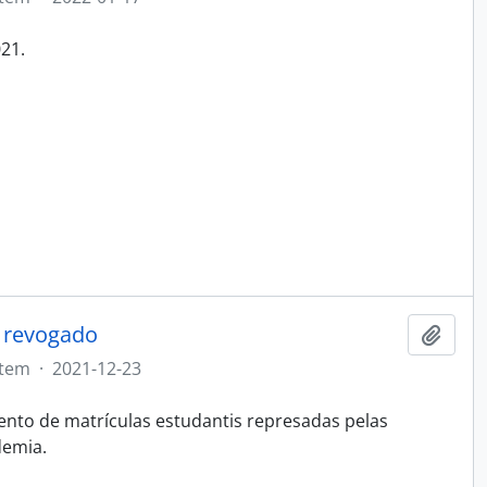
21.
- revogado
Adici
Item
·
2021-12-23
nto de matrículas estudantis represadas pelas
demia.