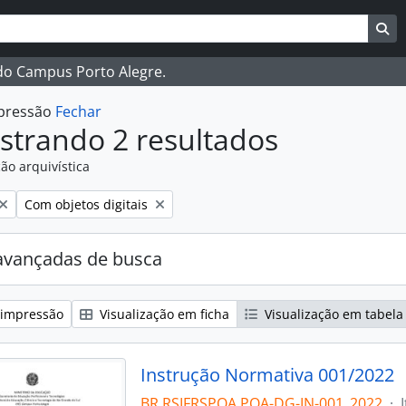
ar
es de busca
Bu
 do Campus Porto Alegre.
mpressão
Fechar
strando 2 resultados
ão arquivística
:
Remover filtro:
Com objetos digitais
avançadas de busca
 impressão
Visualização em ficha
Visualização em tabela
Instrução Normativa 001/2022
BR RSIFRSPOA POA-DG-IN-001_2022
·