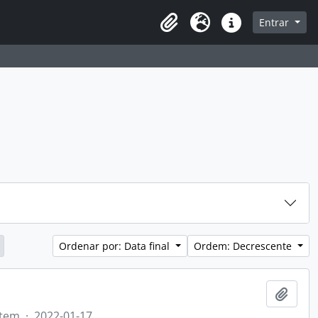
sque na página de navegação
Entrar
Idioma
Atalhos
Ordenar por: Data final
Ordem: Decrescente
Adici
Item
·
2022-01-17