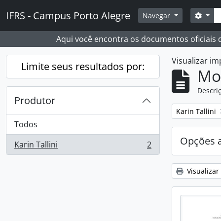
Skip to main content
Busc
IFRS - Campus Porto Alegre
Opçõ
Navegar
Aqui você encontra os documentos oficiais
Visualizar i
Limite seus resultados por:
Mo
Descriç
Produtor
Remover filtro
Karin Tallini
Todos
Opções 
Karin Tallini
2
, 2 resultados
Visualizar