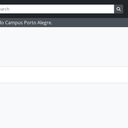
ch
 options
Sea
 do Campus Porto Alegre.