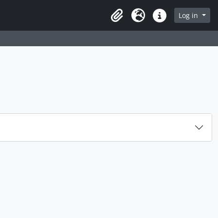
rch in browse page
Log in
Clipboard
Language
Quick links