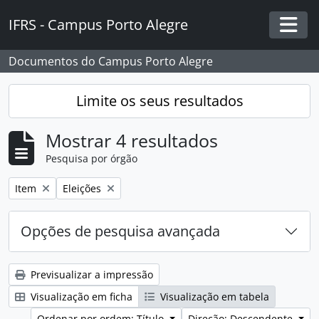
Skip to main content
IFRS - Campus Porto Alegre
Togg
Documentos do Campus Porto Alegre
Limite os seus resultados
Mostrar 4 resultados
Pesquisa por órgão
Remover filtro:
Remover filtro:
Item
Eleições
Opções de pesquisa avançada
Previsualizar a impressão
Visualização em ficha
Visualização em tabela
Ordenar por ordem: Título
Direção: Descendente