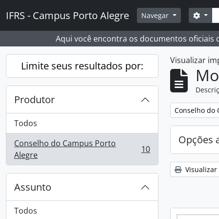
Skip to main content
Busc
IFRS - Campus Porto Alegre
Opçõ
Navegar
Aqui você encontra os documentos oficiais
Visualizar i
Limite seus resultados por:
Mo
Descriç
Produtor
Remover filtro
Conselho do 
Todos
Opções 
Conselho do Campus Porto
10
, 10 resultados
Alegre
Visualizar
Assunto
Todos