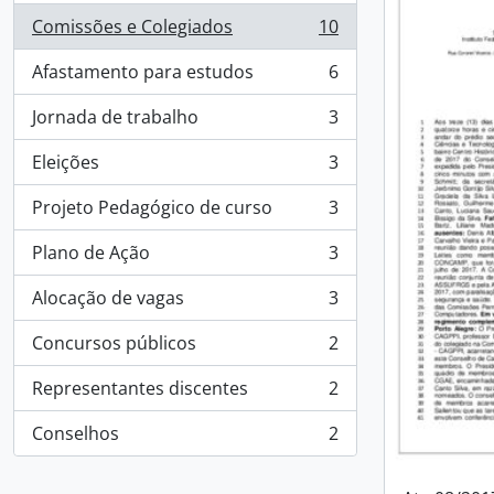
Comissões e Colegiados
10
, 10 resultados
Afastamento para estudos
6
, 6 resultados
Jornada de trabalho
3
, 3 resultados
Eleições
3
, 3 resultados
Projeto Pedagógico de curso
3
, 3 resultados
Plano de Ação
3
, 3 resultados
Alocação de vagas
3
, 3 resultados
Concursos públicos
2
, 2 resultados
Representantes discentes
2
, 2 resultados
Conselhos
2
, 2 resultados