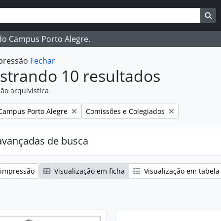
ar
es de busca
Bu
 do Campus Porto Alegre.
mpressão
Fechar
strando 10 resultados
ão arquivística
:
Remover filtro:
Campus Porto Alegre
Comissões e Colegiados
avançadas de busca
 impressão
Visualização em ficha
Visualização em tabela