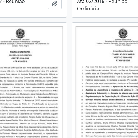
7 - Reunião
Ata 02/2016 - Reunião
Adicionar a área de transferência
Ordinária