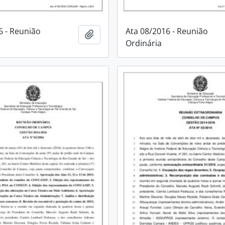
6 - Reunião
Ata 08/2016 - Reunião
Adicionar a área de transferência
Ordinária