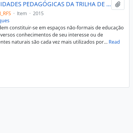
IDENTIFICAÇÃO DAS OPORTUNIDADES PEDAGÓGICAS DA TRILHA DE EDUCAÇÃO AMBIENTAL DO PARQUE NATURAL MORRO DO OSSO
Adici
N_RFS
·
Item
·
2015
rques
dem constituir-se em espaços não-formais de educação
iversos conhecimentos de seu interesse ou de
ntes naturais são cada vez mais utilizados por
…
Read