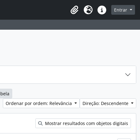
sque na página de navegação
Entrar
Idioma
Ligações rápidas
abela
Ordenar por ordem: Relevância
Direção: Descendente
Mostrar resultados com objetos digitais