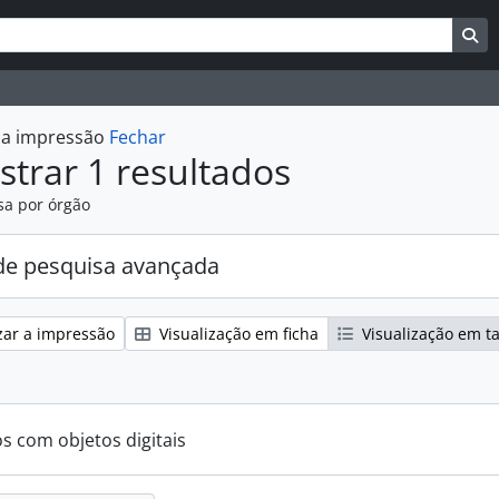
uisar
es de busca
Bu
r a impressão
Fechar
trar 1 resultados
sa por órgão
e pesquisa avançada
zar a impressão
Visualização em ficha
Visualização em t
os com objetos digitais