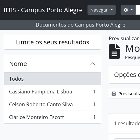
Skip to main content
Pesq
IFRS - Campus Porto Alegre
Opçõ
Navegar
Documentos do Campus Porto Alegre
Previsualiza
Limite os seus resultados
Mos
Pesqui
Nome
Opções d
Todos
Cassiano Pamplona Lisboa
1
Previsuali
, 1 resultados
Celson Roberto Canto Silva
1
, 1 resultados
Clarice Monteiro Escott
1
, 1 resultados
1 resultad