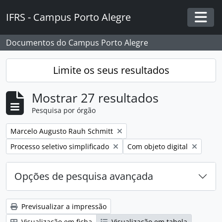
Skip to main content
IFRS - Campus Porto Alegre
Togg
Documentos do Campus Porto Alegre
Limite os seus resultados
Mostrar 27 resultados
Pesquisa por órgão
Remover filtro:
Marcelo Augusto Rauh Schmitt
Remover filtro:
Remover filtro:
Processo seletivo simplificado
Com objeto digital
Opções de pesquisa avançada
Previsualizar a impressão
Visualização em ficha
Visualização em tabela