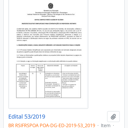
Edital 53/2019
Adici
BR RSIFRSPOA POA-DG-ED-2019-53_2019
·
Item
·