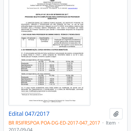
Edital 047/2017
Adici
BR RSIFRSPOA POA-DG-ED-2017-047_2017
·
Item
·
2017-09-04