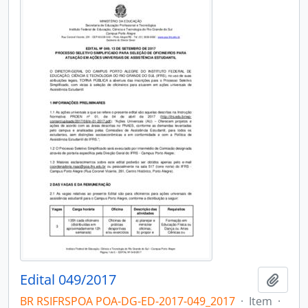
Edital 049/2017
Adici
BR RSIFRSPOA POA-DG-ED-2017-049_2017
·
Item
·