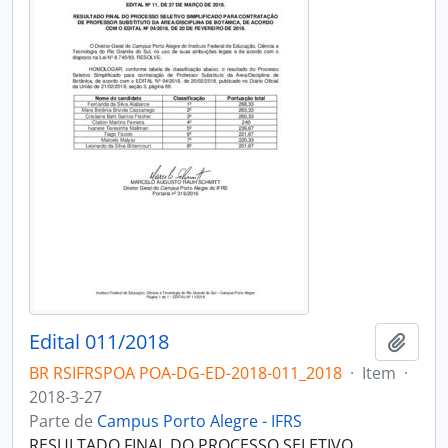
Edital 011/2018
Adici
BR RSIFRSPOA POA-DG-ED-2018-011_2018
·
Item
·
2018-3-27
Parte de
Campus Porto Alegre - IFRS
RESULTADO FINAL DO PROCESSO SELETIVO