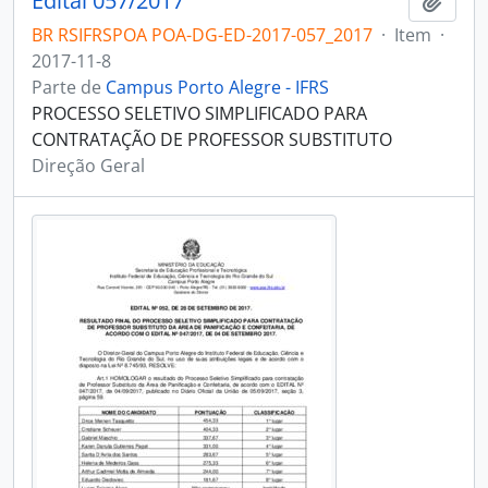
Edital 057/2017
Adici
BR RSIFRSPOA POA-DG-ED-2017-057_2017
·
Item
·
2017-11-8
Parte de
Campus Porto Alegre - IFRS
PROCESSO SELETIVO SIMPLIFICADO PARA
CONTRATAÇÃO DE PROFESSOR SUBSTITUTO
Direção Geral