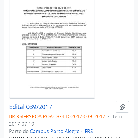
Edital 039/2017
Adici
BR RSIFRSPOA POA-DG-ED-2017-039_2017
·
Item
·
2017-07-19
Parte de
Campus Porto Alegre - IFRS