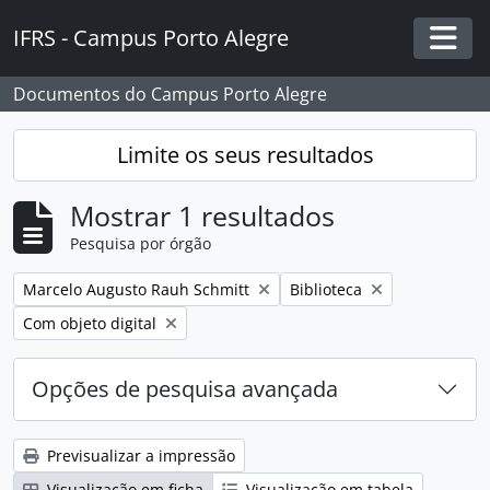
Skip to main content
IFRS - Campus Porto Alegre
Togg
Documentos do Campus Porto Alegre
Limite os seus resultados
Mostrar 1 resultados
Pesquisa por órgão
Remover filtro:
Remover filtro:
Marcelo Augusto Rauh Schmitt
Biblioteca
Remover filtro:
Com objeto digital
Opções de pesquisa avançada
Previsualizar a impressão
Visualização em ficha
Visualização em tabela