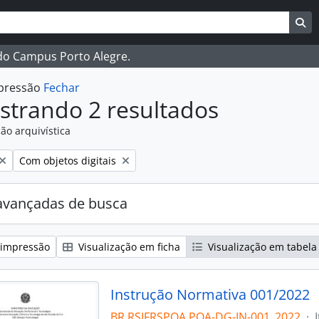
ar
es de busca
Bu
 do Campus Porto Alegre.
mpressão
Fechar
strando 2 resultados
ão arquivística
:
Remover filtro:
Com objetos digitais
avançadas de busca
 impressão
Visualização em ficha
Visualização em tabela
Instrução Normativa 001/2022
BR RSIFRSPOA POA-DG-IN-001_2022
·