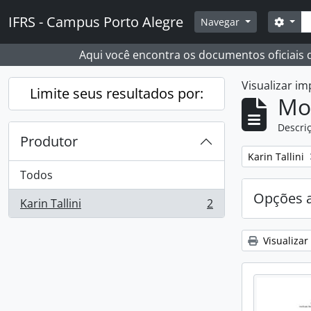
Skip to main content
Busc
IFRS - Campus Porto Alegre
Opçõ
Navegar
Aqui você encontra os documentos oficiais
Visualizar i
Limite seus resultados por:
Mo
Descriç
Produtor
Remover filtro
Karin Tallini
Todos
Opções 
Karin Tallini
2
, 2 resultados
Visualizar