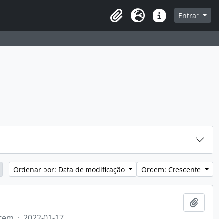
sque na página de navegação
Entrar
Idioma
Atalhos
Ordenar por: Data de modificação
Ordem: Crescente
Adici
Item
·
2022-01-17