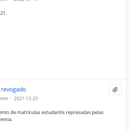
21.
- revogado
Adici
Item
·
2021-12-23
nto de matrículas estudantis represadas pelas
demia.