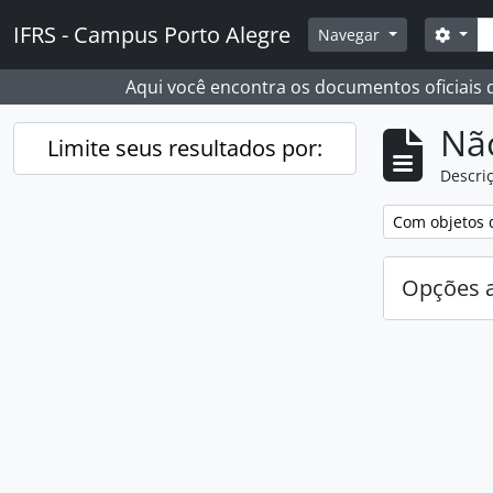
Skip to main content
Busc
IFRS - Campus Porto Alegre
Opçõ
Navegar
Aqui você encontra os documentos oficiais
Nã
Limite seus resultados por:
Descriç
Remover filtro
Com objetos d
Opções 