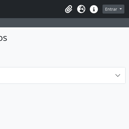
sque na página de navegação
Entrar
Idioma
Atalhos
os