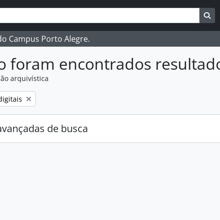
ar
es de busca
Bu
 do Campus Porto Alegre.
o foram encontrados resultad
ão arquivística
:
igitais
avançadas de busca