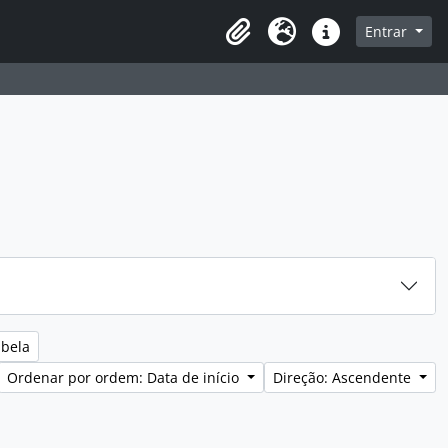
sque na página de navegação
Entrar
Idioma
Ligações rápidas
abela
Ordenar por ordem: Data de início
Direção: Ascendente