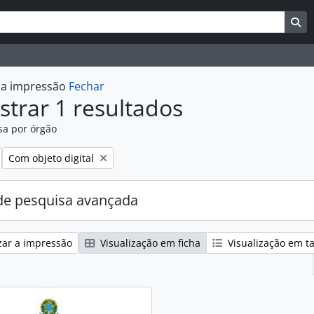
uisar
es de busca
Bu
r a impressão
Fechar
trar 1 resultados
sa por órgão
:
Remover filtro:
Com objeto digital
e pesquisa avançada
zar a impressão
Visualização em ficha
Visualização em t