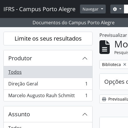
Skip to main content
Pesq
IFRS - Campus Porto Alegre
Opçõ
Navegar
Documentos do Campus Porto Alegre
Previsualiza
Limite os seus resultados
Mos
Pesqui
Produtor
Remover filtro
Biblioteca
Todos
Opções d
Direção Geral
1
, 1 resultados
Marcelo Augusto Rauh Schmitt
1
, 1 resultados
Previsuali
Assunto