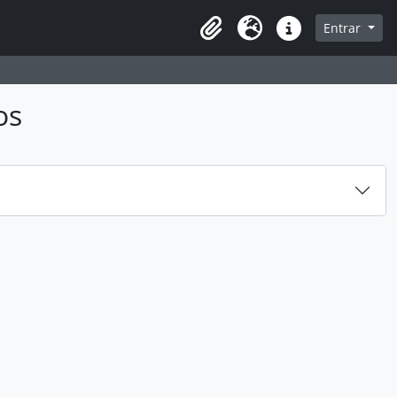
sque na página de navegação
Entrar
Idioma
Ligações rápidas
os