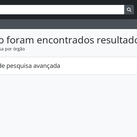
uisar
es de busca
Bu
o foram encontrados resultad
sa por órgão
e pesquisa avançada