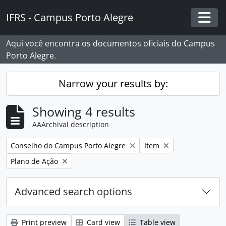
Skip to main content
IFRS - Campus Porto Alegre
Togg
Aqui você encontra os documentos oficiais do Campus
Porto Alegre.
Narrow your results by:
Showing 4 results
AAArchival description
Remove filter:
Remove filter:
Conselho do Campus Porto Alegre
Item
Remove filter:
Plano de Ação
Advanced search options
Print preview
Card view
Table view