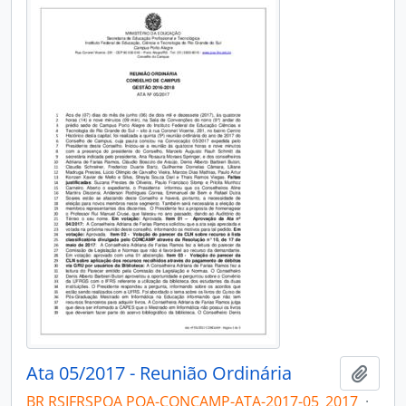
Ata 05/2017 - Reunião Ordinária
Adici
BR RSIFRSPOA POA-CONCAMP-ATA-2017-05_2017
·