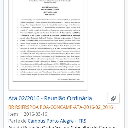
Ata 02/2016 - Reunião Ordinária
Adici
BR RSIFRSPOA POA-CONCAMP-ATA-2016-02_2016
·
Item
·
2016-03-16
Parte de
Campus Porto Alegre - IFRS
Ata da Reunião Ordinária do Conselho do Campus