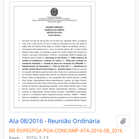
Ata 08/2016 - Reunião Ordinária
Adici
BR RSIFRSPOA POA-CONCAMP-ATA-2016-08_2016
·
Item
·
2016-7-13