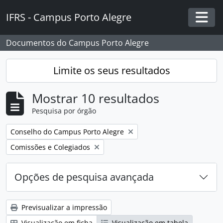
Skip to main content
IFRS - Campus Porto Alegre
Togg
Documentos do Campus Porto Alegre
Limite os seus resultados
Mostrar 10 resultados
Pesquisa por órgão
Remover filtro:
Conselho do Campus Porto Alegre
Remover filtro:
Comissões e Colegiados
Opções de pesquisa avançada
Previsualizar a impressão
Visualização em ficha
Visualização em tabela