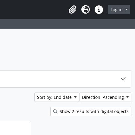
rch in browse page
Log in
Clipboard
Language
Quick links
Sort by: End date
Direction: Ascending
Show 2 results with digital objects