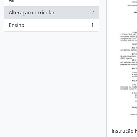
All
Alteração curricular
2
, 2 results
Ensino
1
, 1 results
Instrução 