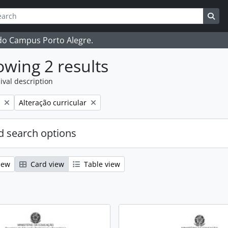
ch
 options
Sea
 do Campus Porto Alegre.
wing 2 results
ival description
Remove filter:
Alteração curricular
 search options
iew
Card view
Table view