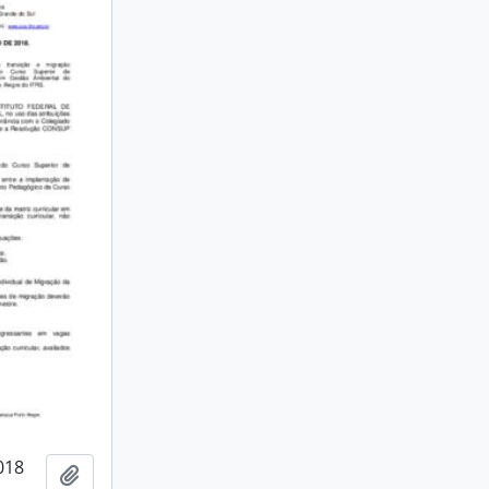
018
Add to clipboard