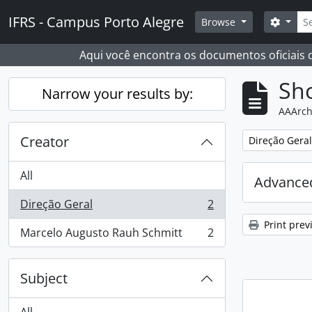
Skip to main content
Sear
IFRS - Campus Porto Alegre
Search
Browse
Aqui você encontra os documentos oficiais
Sho
Narrow your results by:
AAArch
Creator
Remove filter:
Direção Geral
All
Advanced
Direção Geral
2
, 2 results
Print prev
Marcelo Augusto Rauh Schmitt
2
, 2 results
Subject