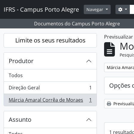
Skip to main content
Pesq
IFRS - Campus Porto Alegre
Opçõ
Navegar
Documentos do Campus Porto Alegre
Previsualiza
Limite os seus resultados
Mos
Pesqui
Produtor
Remover filtro
Márcia Amara
Todos
Opções d
Direção Geral
1
, 1 resultados
Márcia Amaral Corrêa de Moraes
1
, 1 resultados
Previsuali
Assunto
1 resultad