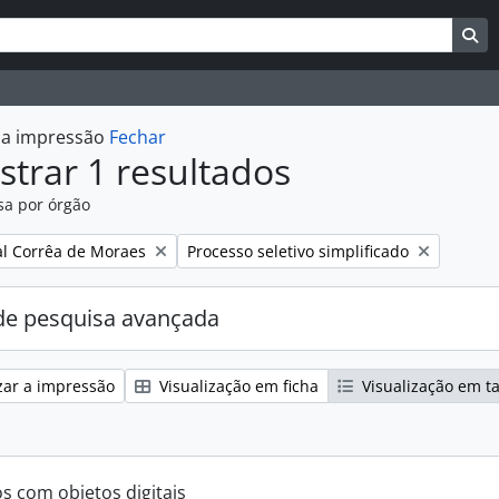
uisar
es de busca
Bu
r a impressão
Fechar
trar 1 resultados
sa por órgão
:
Remover filtro:
l Corrêa de Moraes
Processo seletivo simplificado
e pesquisa avançada
zar a impressão
Visualização em ficha
Visualização em t
os com objetos digitais