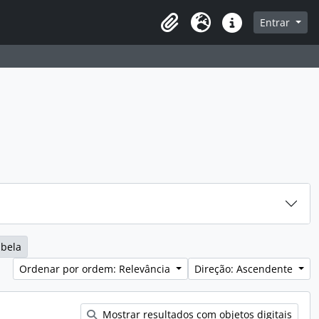
sque na página de navegação
Entrar
Idioma
Ligações rápidas
abela
Ordenar por ordem: Relevância
Direção: Ascendente
Mostrar resultados com objetos digitais