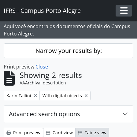
Skip to main content
IFRS - Campus Porto Alegre
Togg
Aqui você encontra os documentos oficiais do Campus
Porto Alegre.
Narrow your results by:
Print preview
Close
Showing 2 results
AAArchival description
Remove filter:
Remove filter:
Karin Tallini
With digital objects
Advanced search options
Print preview
Card view
Table view