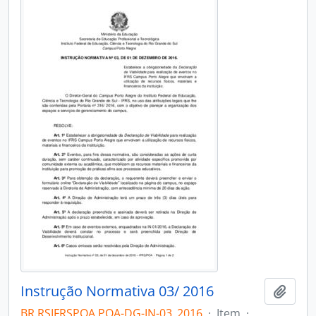
Instrução Normativa 03/ 2016
Adici
BR RSIFRSPOA POA-DG-IN-03_2016
·
Item
·