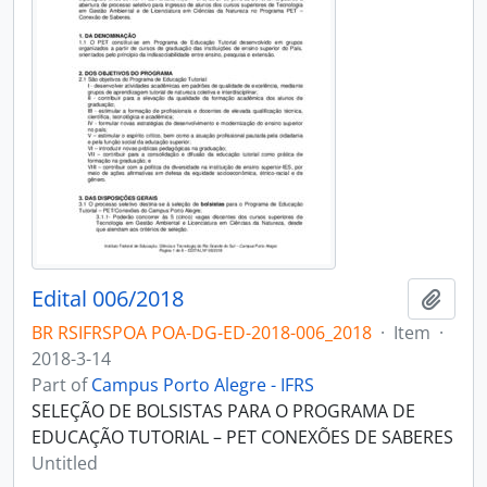
Edital 006/2018
Add t
BR RSIFRSPOA POA-DG-ED-2018-006_2018
·
Item
·
2018-3-14
Part of
Campus Porto Alegre - IFRS
SELEÇÃO DE BOLSISTAS PARA O PROGRAMA DE
EDUCAÇÃO TUTORIAL – PET CONEXÕES DE SABERES
Untitled