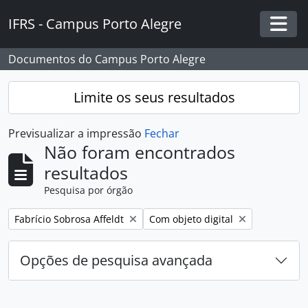
Skip to main content
IFRS - Campus Porto Alegre
Togg
Documentos do Campus Porto Alegre
Limite os seus resultados
Previsualizar a impressão
Fechar
Não foram encontrados
resultados
Pesquisa por órgão
Remover filtro:
Remover filtro:
Fabrício Sobrosa Affeldt
Com objeto digital
Opções de pesquisa avançada