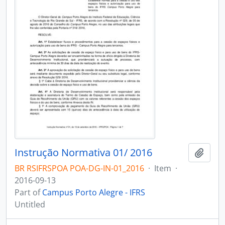
Instrução Normativa 01/ 2016
Add t
BR RSIFRSPOA POA-DG-IN-01_2016
·
Item
·
2016-09-13
Part of
Campus Porto Alegre - IFRS
Untitled