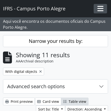
Skip to main content
IFRS - Campus Porto Alegre
Togg
Aqui você encontra os documentos oficiais do Campus
Porto Alegre.
Narrow your results by:
Showing 11 results
AAArchival description
Remove filter:
With digital objects
Advanced search options
Print preview
Card view
Table view
Sort by: Title
Direction: Ascending