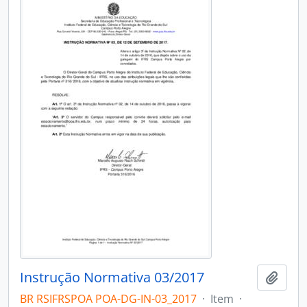
Instrução Normativa 03/2017
Add t
BR RSIFRSPOA POA-DG-IN-03_2017
·
Item
·