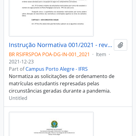
Instrução Normativa 001/2021 - revogado
Add t
BR RSIFRSPOA POA-DG-IN-001_2021
·
Item
·
2021-12-23
Part of
Campus Porto Alegre - IFRS
Normatiza as solicitações de ordenamento de
matrículas estudantis represadas pelas
circunstâncias geradas durante a pandemia.
Untitled