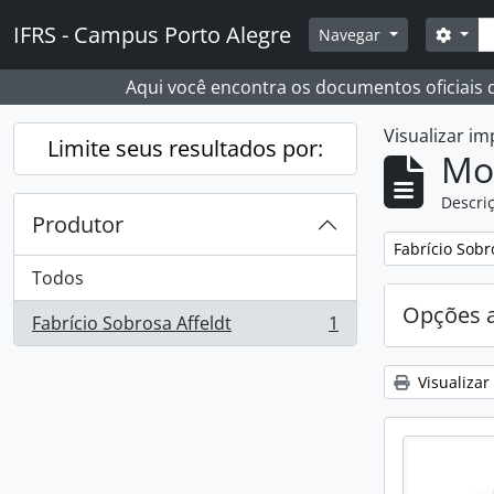
Skip to main content
Busc
IFRS - Campus Porto Alegre
Opçõ
Navegar
Aqui você encontra os documentos oficiais
Visualizar i
Limite seus resultados por:
Mo
Descriç
Produtor
Remover filtro
Fabrício Sobr
Todos
Opções 
Fabrício Sobrosa Affeldt
1
, 1 resultados
Visualizar