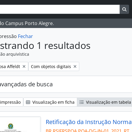
ar
es de busca
Bu
 do Campus Porto Alegre.
mpressão
Fechar
strando 1 resultados
ão arquivística
:
Remover filtro:
osa Affeldt
Com objetos digitais
avançadas de busca
 impressão
Visualização em ficha
Visualização em tabela
Retificação da Instrução Norma
BR RSIFRSPOA POA-DG-IN-01_2021_RT