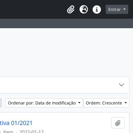
sque na página de navegação
Entrar
Idioma
Atalhos
Ordenar por: Data de modificação
Ordem: Crescente
tiva 01/2021
Adici
·
Item
·
2022-01-12