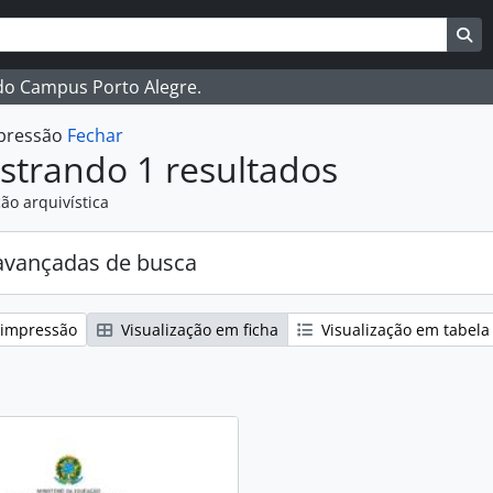
ar
es de busca
Bu
 do Campus Porto Alegre.
mpressão
Fechar
strando 1 resultados
ão arquivística
avançadas de busca
 impressão
Visualização em ficha
Visualização em tabela